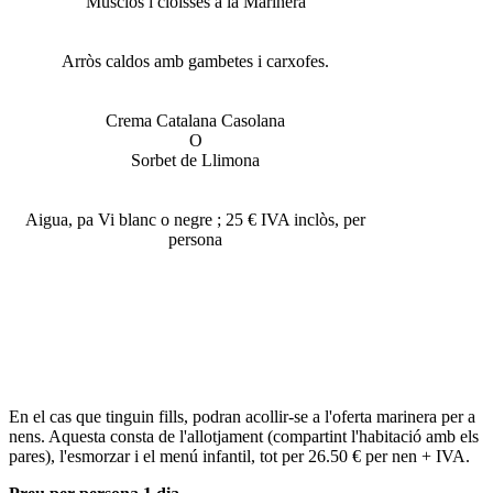
Musclos i cloïsses a la Marinera
Arròs caldos amb gambetes i carxofes.
Crema Catalana Casolana
O
Sorbet de Llimona
Aigua, pa Vi blanc o negre ; 25 € IVA inclòs, per
persona
En el cas que tinguin fills, podran acollir-se a l'oferta marinera per a
nens. Aquesta consta de l'allotjament (compartint l'habitació amb els
pares), l'esmorzar i el menú infantil, tot per 26.50 € per nen + IVA.