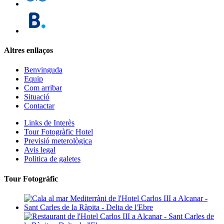
Altres enllaços
Benvinguda
Equip
Com arribar
Situació
Contactar
Links de Interès
Tour Fotogràfic Hotel
Previsió meterològica
Avis legal
Politica de galetes
Tour Fotogràfic