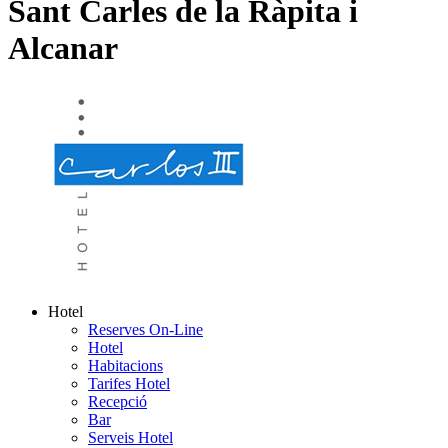
Sant Carles de la Ràpita i
Alcanar
Hotel
Reserves On-Line
Hotel
Habitacions
Tarifes Hotel
Recepció
Bar
Serveis Hotel