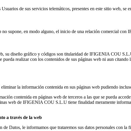
uarios de sus servicios telemáticos, presentes en este sitio web, se en
eb no supone, en modo alguno, el inicio de una relación comercial co
eb, su diseño gráfico y códigos son titularidad de IFIGENIA COU S.L.U 
se pueda realizar con los contenidos de sus páginas web ni aun citand
liminar la información contenida en sus páginas web pudiendo incluso li
ión contenida en páginas web de terceros a las que se pueda acceder 
inas web de IFIGENIA COU S.L.U tiene finalidad meramente informati
to a través de la web
de Datos, le informamos que trataremos sus datos personales con la fina