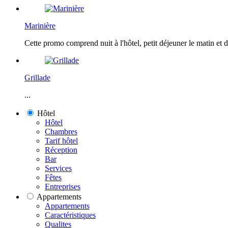
Marinière
Cette promo comprend nuit à l'hôtel, petit déjeuner le matin et d
Grillade
...
Hôtel
Hôtel
Chambres
Tarif hôtel
Réception
Bar
Services
Fêtes
Entreprises
Appartements
Appartements
Caractéristiques
Qualites