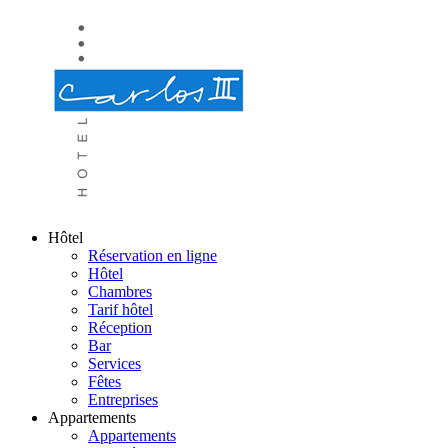
Hôtel
Réservation en ligne
Hôtel
Chambres
Tarif hôtel
Réception
Bar
Services
Fêtes
Entreprises
Appartements
Appartements