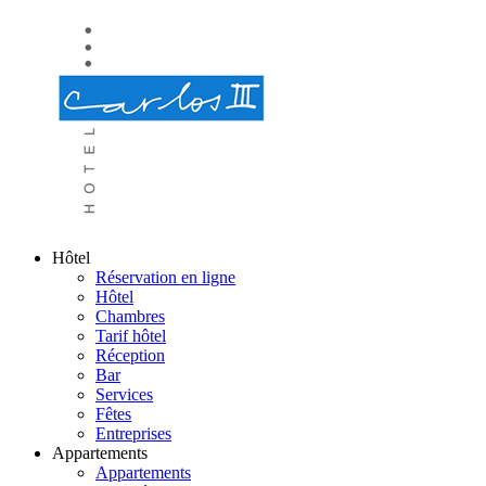
Hôtel
Réservation en ligne
Hôtel
Chambres
Tarif hôtel
Réception
Bar
Services
Fêtes
Entreprises
Appartements
Appartements