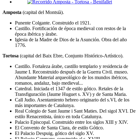
Amposta
(capital del Montsià).
Punente Colgante. Construido el 1921.
Castillo. Fortificación de época medieval con restos de la
época ibérica y árabe.
Iglesia de la Madre de Dios de la Asunción. Obra del año
1776.
Tortosa
(capital del Baix Ebre, Conjunto Histórico-Artístico).
Castillo. Fortaleza árabe, castillo templario y residencia de
Jaume I. Reconstruido después de la Guerra Civil. museo.
Abundante Material arqueológico de los mundos ibéricos,
romanos, andaluz, bajo medieval...
Catedral. Iniciada el 1347 de estilo gótico. Retales de la
Transfiguración (Jaume Huguet s. XV) y de Santa Maria.
Call Judio. Asentamiento hebreo originario del s.VI, de los
más importantes de Catalunya.
Real Colegio de Sant Jaume i Sant Maties. Del sigol XVI. De
estilo Renacentista, único en toda Catalunya.
Palacio Episcopal. Construido entre los siglos XIII y XIV.
El Convento de Santa Clara, de estilo Gótico.
El Palacio Despuig, gótico del siglo XV.
El Palacio Capmany, construido al s. XVIII