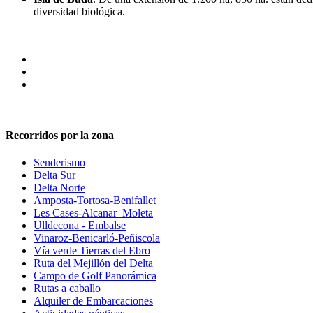
diversidad biológica.
Recorridos por la zona
Senderismo
Delta Sur
Delta Norte
Amposta-Tortosa-Benifallet
Les Cases-Alcanar–Moleta
Ulldecona - Embalse
Vinaroz-Benicarló-Peñiscola
Vía verde Tierras del Ebro
Ruta del Mejillón del Delta
Campo de Golf Panorámica
Rutas a caballo
Alquiler de Embarcaciones