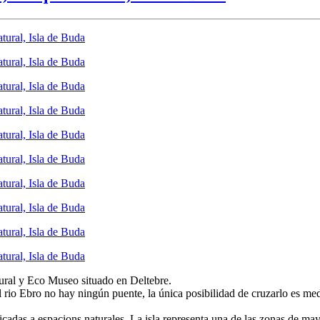
ural y Eco Museo situado en Deltebre.
io Ebro no hay ningún puente, la única posibilidad de cruzarlo es medi
icadas a espacions naturales. La isla representa una de las zonas de ma